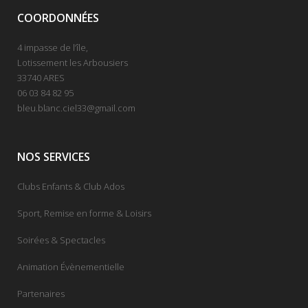
COORDONNÉES
4 impasse de l’île,
Lotissement les Arbousiers
33740 ARES
06 03 84 82 95
bleu.blanc.ciel33@gmail.com
NOS SERVICES
Clubs Enfants & Club Ados
Sport, Remise en forme & Loisirs
Soirées & Spectacles
Animation Évènementielle
Partenaires