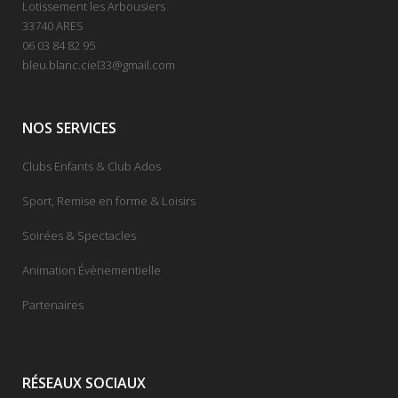
Lotissement les Arbousiers
33740 ARES
06 03 84 82 95
bleu.blanc.ciel33@gmail.com
NOS SERVICES
Clubs Enfants & Club Ados
Sport, Remise en forme & Loisirs
Soirées & Spectacles
Animation Évènementielle
Partenaires
RÉSEAUX SOCIAUX