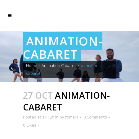
ANIMATION-
CABARET
Home
>
Animation Cabaret
>
animation-
cabaret
27 OCT
ANIMATION-
CABARET
Posted at 11:12h
in
by
romain
0 Comments
0
Likes