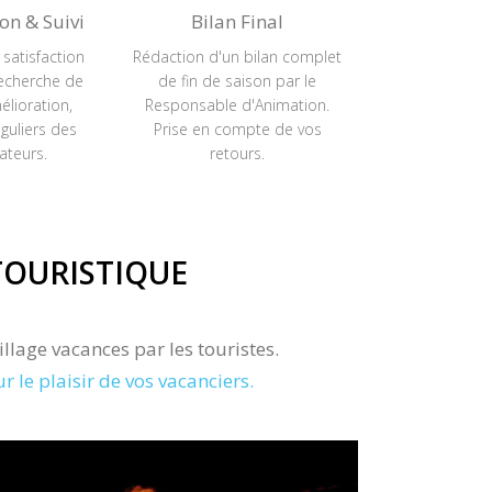
on & Suivi
Bilan Final
 satisfaction
Rédaction d'un bilan complet
recherche de
de fin de saison par le
élioration,
Responsable d'Animation.
guliers des
Prise en compte de vos
ateurs.
retours.
TOURISTIQUE
llage vacances par les touristes.
e plaisir de vos vacanciers.