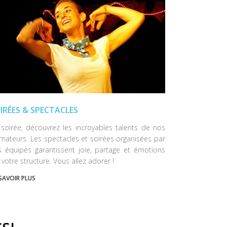
IRÉES & SPECTACLES
soirée, découvrez les incroyables talents de nos
mateurs. Les spectacles et soirées organisées par
s équipes garantissent joie, partage et émotions
 votre structure. Vous allez adorer !
SAVOIR PLUS