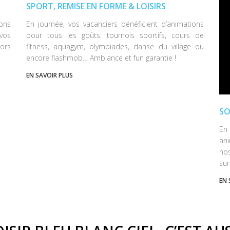
SPORT, REMISE EN FORME & LOISIRS
ons
En journée, vos vacanciers bénéficient d’animations
vos
pour tous les goûts: tournois sportifs, cours de
ors
fitness, aquagym, olympiades, danse du village ou
encore flashmob… Ambiance et fun garantie !
EN SAVOIR PLUS
SO
En 
ani
no
sur
EN 