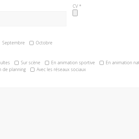
CV *
Septembre
Octobre
ultes
Sur scène
En animation sportive
En animation na
n de planning
Avec les réseaux sociaux
ORDONNÉES
NOS SERVICES
asse de l’île,
Clubs Enfants & Club Ados
sement les Arbousiers
Sport, Remise en forme & Loisirs
0 ARES
 84 82 95
Soirées & Spectacles
.blanc.ciel33@gmail.com