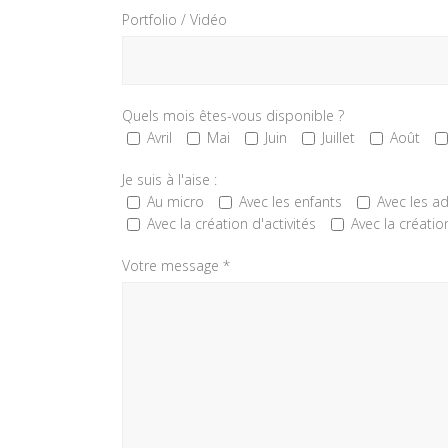
Portfolio / Vidéo
Quels mois êtes-vous disponible ?
Avril
Mai
Juin
Juillet
Août
Je suis à l'aise :
Au micro
Avec les enfants
Avec les ad
Avec la création d'activités
Avec la créatio
Votre message *
ANIMATION TOURISTIQUE
CO
4 imp
Lotis
3374
06 03
bleu