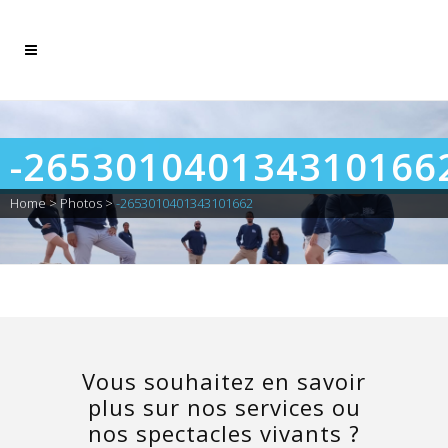
-265301040134310166
Home
>
Photos
>
-2653010401343101662
Vous souhaitez en savoir
plus sur nos services ou
nos spectacles vivants ?