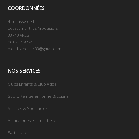
COORDONNÉES
4 impasse de l’île,
Lotissement les Arbousiers
33740 ARES
06 03 84 82 95
bleu.blanc.ciel33@gmail.com
NOS SERVICES
Clubs Enfants & Club Ados
Sport, Remise en forme & Loisirs
Soirées & Spectacles
Animation Évènementielle
Partenaires