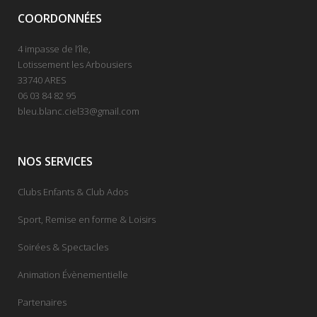
COORDONNÉES
4 impasse de l’île,
Lotissement les Arbousiers
33740 ARES
06 03 84 82 95
bleu.blanc.ciel33@gmail.com
NOS SERVICES
Clubs Enfants & Club Ados
Sport, Remise en forme & Loisirs
Soirées & Spectacles
Animation Évènementielle
Partenaires