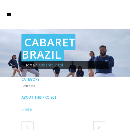
CABARET
BRAZIL
Home
>
Cabaret Brazil
CATEGORY
Soirées
ABOUT THIS PROJECT
Share