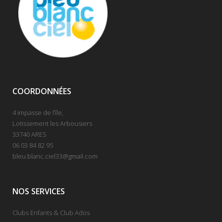
COORDONNÉES
4 impasse de l’île,
Lotissement les Arbousiers
33740 ARES
06 03 84 82 95
bleu.blanc.ciel33@gmail.com
NOS SERVICES
Clubs Enfants & Club Ados