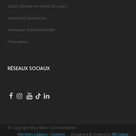
Sport, Remise en forme & Loisirs
Soirées & Spectacles
Animation Évènementielle
Partenaires
RÉSEAUX SOCIAUX
© Copyright Bleu Blanc Ciel Animation
Mention Légales
-
Cookies
.
Designed & Hosted by
RB Digital