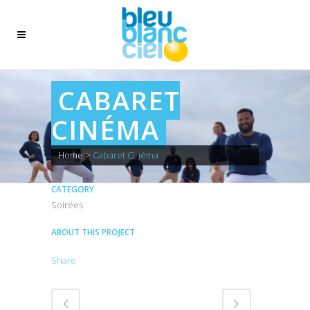
CABARET
CINÉMA
Home
>
Cabaret Cinéma
CATEGORY
Soirées
ABOUT THIS PROJECT
Share