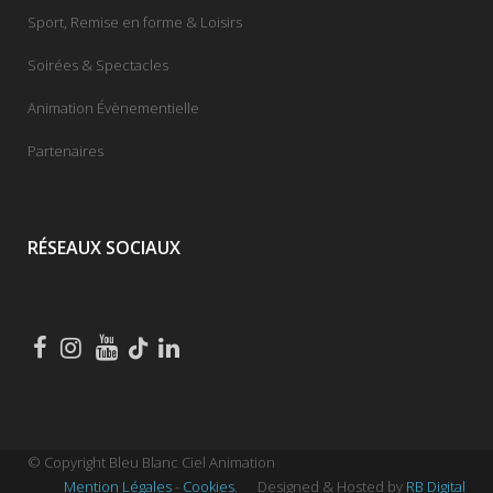
Sport, Remise en forme & Loisirs
Soirées & Spectacles
Animation Évènementielle
Partenaires
RÉSEAUX SOCIAUX
© Copyright Bleu Blanc Ciel Animation
Mention Légales
-
Cookies
.
Designed & Hosted by
RB Digital