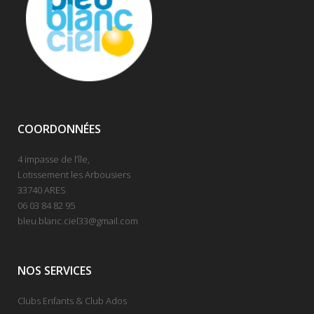
COORDONNÉES
4 impasse de l’île,
Lotissement les Arbousiers
33740 ARES
06 03 84 82 95
bleu.blanc.ciel33@gmail.com
NOS SERVICES
Clubs Enfants & Club Ados