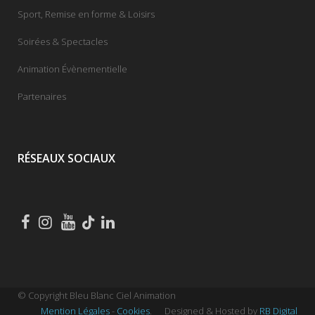
Sport, Remise en forme & Loisirs
Soirées & Spectacles
Animation Évènementielle
Partenaires
RÉSEAUX SOCIAUX
© Copyright Bleu Blanc Ciel Animation
Mention Légales
-
Cookies
.
Designed & Hosted by
RB Digital