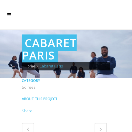
CABARET
PARIS
Home
>
Cabaret Paris
CATEGORY
Soirées
ABOUT THIS PROJECT
Share