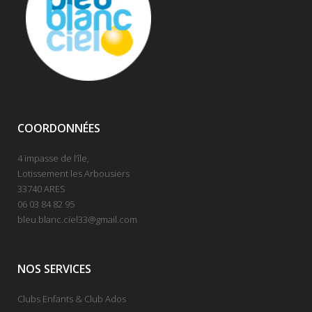
COORDONNÉES
4 impasse de l’île,
Lotissement les Arbousiers
33740 ARES
06 03 84 82 95
bleu.blanc.ciel33@gmail.com
NOS SERVICES
Clubs Enfants & Club Ados