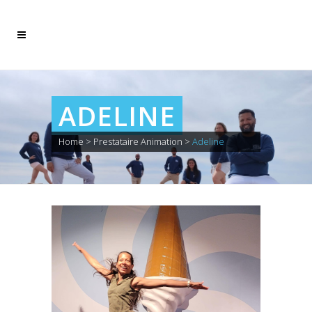
ADELINE
Home
>
Prestataire Animation
>
Adeline