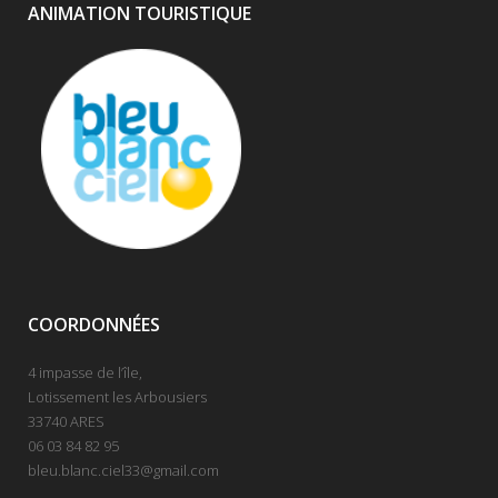
ANIMATION TOURISTIQUE
COORDONNÉES
4 impasse de l’île,
Lotissement les Arbousiers
33740 ARES
06 03 84 82 95
bleu.blanc.ciel33@gmail.com