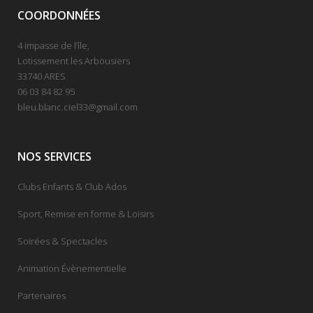
COORDONNÉES
4 impasse de l’île,
Lotissement les Arbousiers
33740 ARES
06 03 84 82 95
bleu.blanc.ciel33@gmail.com
NOS SERVICES
Clubs Enfants & Club Ados
Sport, Remise en forme & Loisirs
Soirées & Spectacles
Animation Évènementielle
Partenaires