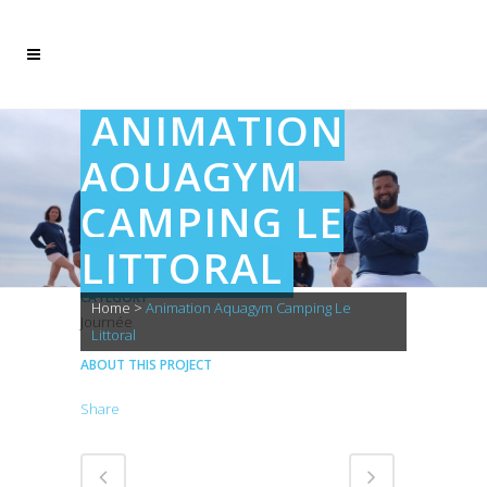
ANIMATION
AQUAGYM
CAMPING LE
LITTORAL
CATEGORY
Home
>
Animation Aquagym Camping Le
Journée
Littoral
ABOUT THIS PROJECT
Share