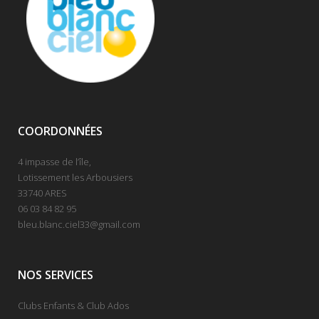
COORDONNÉES
4 impasse de l’île,
Lotissement les Arbousiers
33740 ARES
06 03 84 82 95
bleu.blanc.ciel33@gmail.com
NOS SERVICES
Clubs Enfants & Club Ados