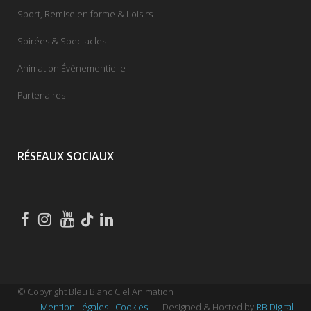
Sport, Remise en forme & Loisirs
Soirées & Spectacles
Animation Évènementielle
Partenaires
RÉSEAUX SOCIAUX
© Copyright Bleu Blanc Ciel Animation
Mention Légales
-
Cookies
.
Designed & Hosted by
RB Digital