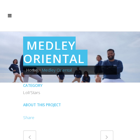
MEDLEY
ORIENTAL
Home
>
Medley Oriental
CATEGORY
Loli'Stars
ABOUT THIS PROJECT
Share