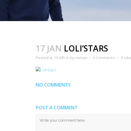
17 JAN
LOLI’STARS
Posted at 15:42h
in
by
romain
0 Comments
0
Lik
NO COMMENTS
POST A COMMENT