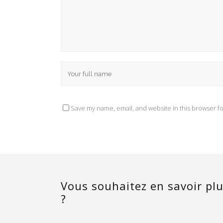
ANIMATION TOURISTIQUE
CO
4 imp
Lotis
Save my name, email, and website in this browser fo
3374
06 03
bleu
Vous souhaitez en savoir plu
?
© Copyright Bleu Blanc Ciel Animation