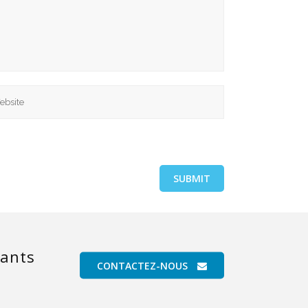
RÉSEAUX SOCIAUX
vants
CONTACTEZ-NOUS
on Légales
-
Cookies
.
Designed & Hosted by
RB Digital