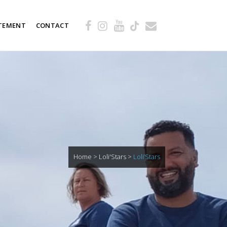
TEMENT
CONTACT
Home
>
Loli'Stars
>
Loli’Stars