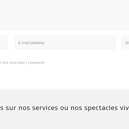
ORDONNÉES
NOS SERVICES
asse de l’île,
Clubs Enfants & Club Ados
sement les Arbousiers
Sport, Remise en forme & Loisirs
r the next time I comment.
0 ARES
 84 82 95
Soirées & Spectacles
.blanc.ciel33@gmail.com
Animation Évènementielle
Partenaires
s sur nos services ou nos spectacles vi
Menti