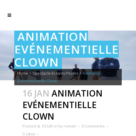
ANIMATION
EVÉNEMENTIELLE
CLOWN
Home
>
Spectacle Enfants Pirates
>
Animation
Evénementielle Clown
16 JAN
ANIMATION
EVÉNEMENTIELLE
CLOWN
Posted at 10:52h
in
by
romain
0 Comments
0
Likes