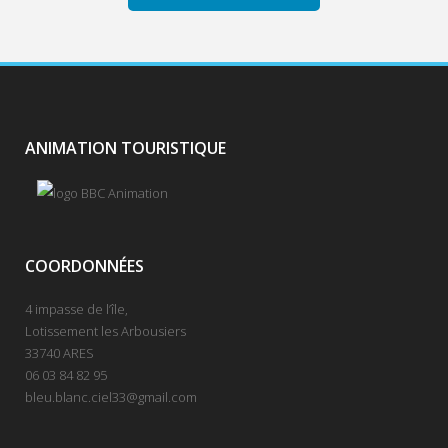
ANIMATION TOURISTIQUE
COORDONNÉES
4 impasse de l’île,
Lotissement les Arbousiers
33740 ARES
06 03 84 82 95
bleu.blanc.ciel33@gmail.com