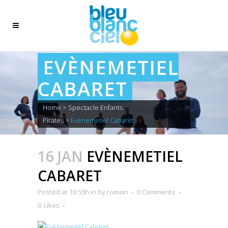
EVÈNEMETIEL
CABARET
Home
>
Spectacle Enfants
Pirates
>
Evènemetiel Cabaret
16 JAN
EVÈNEMETIEL
CABARET
Posted at 10:55h
in
by
romain
0 Comments
0
Likes