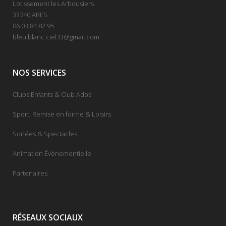
Lotissement les Arbousiers
33740 ARES
06 03 84 82 95
bleu.blanc.ciel33@gmail.com
NOS SERVICES
Clubs Enfants & Club Ados
Sport, Remise en forme & Loisirs
Soirées & Spectacles
Animation Évènementielle
Partenaires
RÉSEAUX SOCIAUX