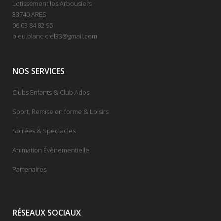
Lotissement les Arbousiers
33740 ARES
06 03 84 82 95
bleu.blanc.ciel33@gmail.com
NOS SERVICES
Clubs Enfants & Club Ados
Sport, Remise en forme & Loisirs
Soirées & Spectacles
Animation Évènementielle
Partenaires
RÉSEAUX SOCIAUX