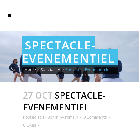
SPECTACLE-
EVENEMENTIEL
Home
>
Spectacles
>
Spectacle-Evenementiel
27 OCT
SPECTACLE-
EVENEMENTIEL
Posted at 11:00h
in
by
romain
0 Comments
0
Likes